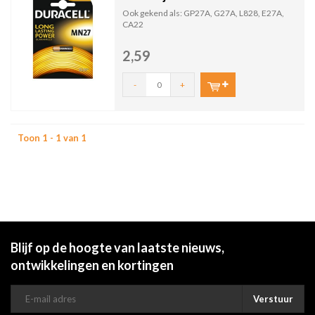
Ook gekend als: GP27A, G27A, L828, E27A,
CA22
2,59
-
+
Toon 1 - 1 van 1
Blijf op de hoogte van laatste nieuws,
ontwikkelingen en kortingen
Verstuur