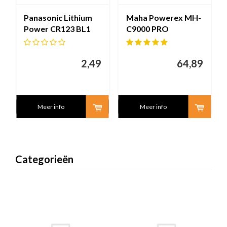
Panasonic Lithium
Maha Powerex MH-
Power CR123 BL1
C9000 PRO
Batterijlader /
Analyzer
2,49
64,89
Meer info
Meer info
Categorieën