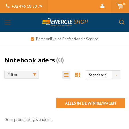
0
+32 496 18 53 79
Persoonlijke en Professionele Service
Notebookladers
(0)
Filter
Standaard
ALLES IN DE WINKELWAGEN
Geen producten gevonden!...