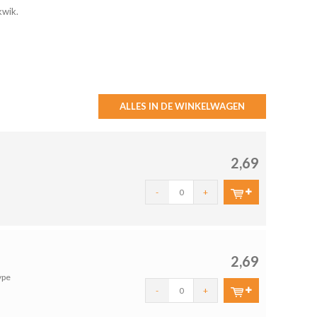
kwik.
ALLES IN DE WINKELWAGEN
rijs van de batterij.
2,69
-
+
2,69
ype
-
+