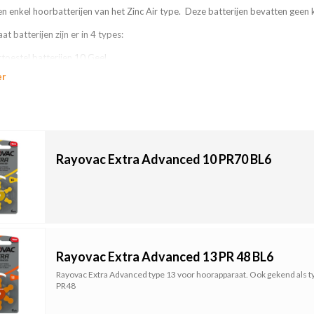
n enkel hoorbatterijen van het Zinc Air type. Deze batterijen bevatten geen 
 batterijen zijn er in 4 types:
toestel batterijen 10 Geel
toestel batterijen 13 Oranje
er
toestel batterijen 312 Bruin
toestel batterijen 675 Blauw
gesloten bij Bebat, en de prijs van de bebat milieubijdrage is inbegrepen in de p
Rayovac Extra Advanced 10 PR70 BL6
Rayovac Extra Advanced 13 PR 48 BL6
Rayovac Extra Advanced type 13 voor hoorapparaat. Ook gekend als t
PR48