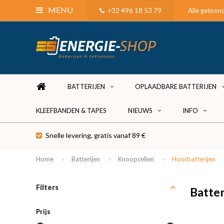
MENU
+32 496 18 53 79
Alle getoond
BATTERIJEN
OPLAADBARE BATTERIJEN
KLEEFBANDEN & TAPES
NIEUWS
INFO
Snelle levering, gratis vanaf 89 €
Home
Batterijen
Knoopcellen
Hoorbatterijen
Filters
Batter
Prijs