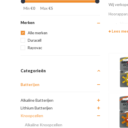
Wij verkope
Min
€0
Max
€5
Hoorapparaat
Merken
Hoor
Hoor
Lees me
Alle merken
Hoor
Duracell
Hoor
Rayovac
Wij zijn aan
Categorieën
Batterijen
Alkaline Batterijen
Lithium Batterijen
Knoopcellen
Alkaline Knoopcellen