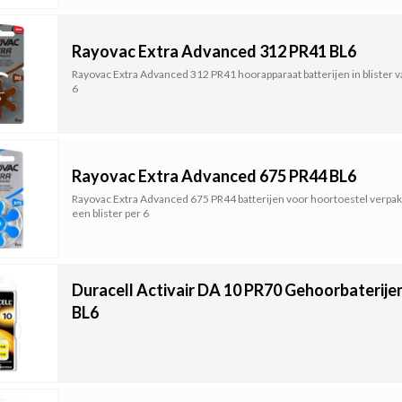
Rayovac Extra Advanced 312 PR41 BL6
Rayovac Extra Advanced 312 PR41 hoorapparaat batterijen in blister v
6
Rayovac Extra Advanced 675 PR44 BL6
Rayovac Extra Advanced 675 PR44 batterijen voor hoortoestel verpakt
een blister per 6
Duracell Activair DA 10 PR70 Gehoorbaterije
BL6