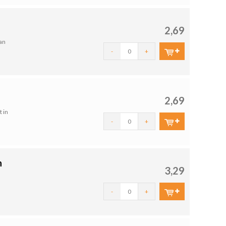
2,69
an
-
+
2,69
 in
-
+
n
3,29
-
+