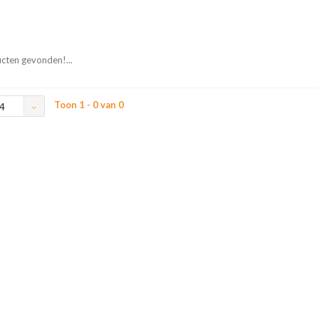
cten gevonden!...
Toon 1 - 0 van 0
4