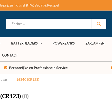
e prijzen inclusief BTW, Bebat & Recupel
BATTERIJLADERS
POWERBANKS
ZAKLAMPEN
CONTACT
Persoonlijke en Professionele Service
dbaar
16340 (CR123)
 (CR123)
(0)