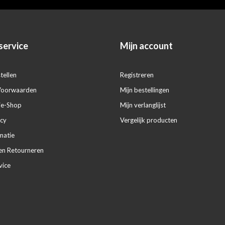
service
Mijn account
tellen
Registreren
Voorwaarden
Mijn bestellingen
ie-Shop
Mijn verlanglijst
icy
Vergelijk producten
matie
en Retourneren
vice