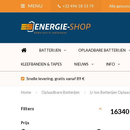
MENU
+32 496 18 53 79
Alle getoond
BATTERIJEN
OPLAADBARE BATTERIJEN
KLEEFBANDEN & TAPES
NIEUWS
INFO
Snelle levering, gratis vanaf 89 €
Home
Oplaadbare Batterijen
Li-Ion Batterijen Oplaa
Filters
16340
Prijs