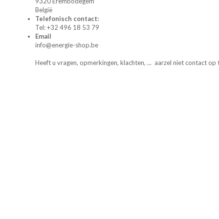
9320 Erembodegem
België
Telefonisch contact:
Tel: +32 496 18 53 79
Email
info@energie-shop.be
Heeft u vragen, opmerkingen, klachten, ... aarzel niet contact op