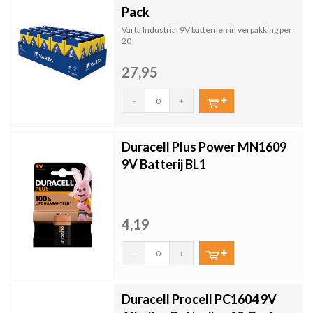
Pack
Varta Industrial 9V batterijen in verpakking per
20
27,95
-
+
Duracell Plus Power MN1609
9V Batterij BL1
4,19
-
+
Duracell Procell PC1604 9V