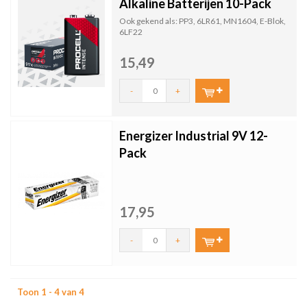
Alkaline Batterijen 10-Pack
Ook gekend als: PP3, 6LR61, MN1604, E-Blok,
6LF22
15,49
-
+
Energizer Industrial 9V 12-
Pack
17,95
-
+
Toon 1 - 4 van 4