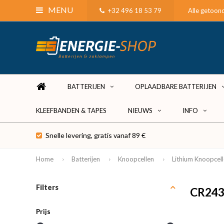
MENU
+32 496 18 53 79
Alle getoond
BATTERIJEN
OPLAADBARE BATTERIJEN
KLEEFBANDEN & TAPES
NIEUWS
INFO
Snelle levering, gratis vanaf 89 €
Home
Batterijen
Knoopcellen
Lithium Knoopcel
Filters
CR24
Prijs