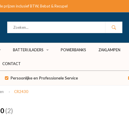
e prijzen inclusief BTW, Bebat & Recupel
BATTERIJLADERS
POWERBANKS
ZAKLAMPEN
CONTACT
Persoonlijke en Professionele Service
len
CR2430
30
(2)