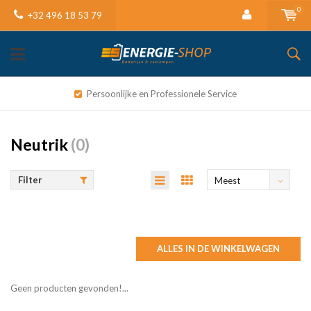
0
+32 496 18 53 79
Persoonlijke en Professionele Service
Neutrik
(0)
Filter
Meest
bekeken
ALLES IN DE WINKELWAGEN
Geen producten gevonden!...