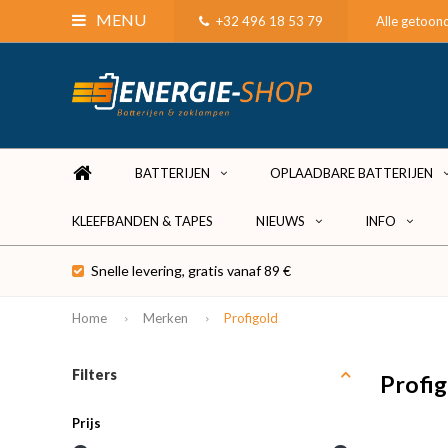
MENU
+32 496 18 53 79
Alle getoond
BATTERIJEN
OPLAADBARE BATTERIJEN
KLEEFBANDEN & TAPES
NIEUWS
INFO
Snelle levering, gratis vanaf 89 €
Home
Merken
Profigold
Filters
Profi
Prijs