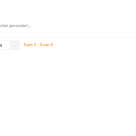
cten gevonden!...
Toon 1 - 0 van 0
4