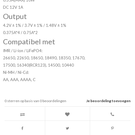
0.35A(MAX) 10W
DC 12V 1A
Output
4.2V ± 1% / 3.7V ± 1% / 1.48V ± 1%
0.375A*4 / 0.75A*2
Compatibel met
IMR / Li-ion / LiFePO4:
26650, 22650, 18650, 18490, 18350, 17670,
17500, 16340(RCR123), 14500, 10440
Ni-MH / Ni-Cd:
AA, AAA, AAAA, C
0
sterren op basis van
0
beoordelingen
Je beoordeling toevoegen