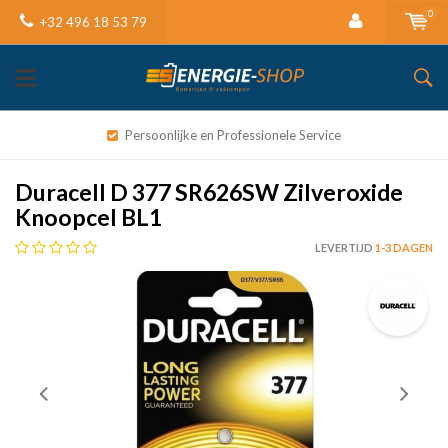
0
+32 496 18 53 79
Persoonlijke en Professionele Service
Duracell D 377 SR626SW Zilveroxide
Knoopcel BL1
LEVERTIJD
1-3 DAGEN