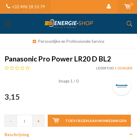
0
+32 496 18 53 79
Persoonlijke en Professionele Service
Panasonic Pro Power LR20 D BL2
LEVERTIJD
1-3 DAGEN
Image
1
/ 0
3,15
-
+
TOEVOEGEN AAN WINKELWAGEN
Beschrijving