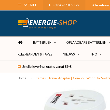
MENU
+32 496 18 53 79
Alle getoond
BATTERIJEN
OPLAADBARE BATTERIJEN
KLEEFBANDEN & TAPES
NIEUWS
INFO
Snelle levering, gratis vanaf 89 €
Home
SKross | Travel Adapter | Combo - World-to-Switz