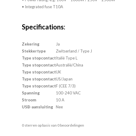
• Integrated fuse T10A
Specifications:
Zekering
Ja
Stekkertype
Zwitserland / Type J
Type stopcontact
Italië Type L
Type stopcontact
Australië/China
Type stopcontact
UK
Type stopcontact
US/Japan
Type stopcontact
F (CEE 7/3)
Spanning
100-240 VAC
Stroom
10 A
USB-aansluiting
Nee
0
sterren op basis van
0
beoordelingen