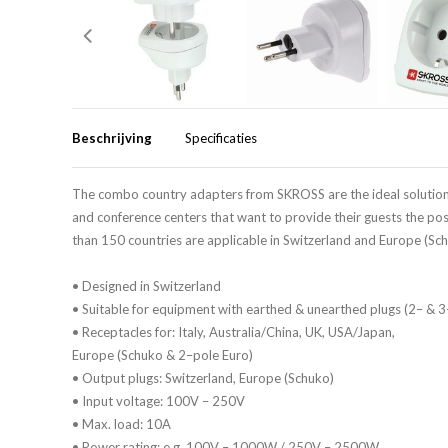
Beschrijving
Specificaties
The combo country adapters from SKROSS are the ideal solution for 
and conference centers that want to provide their guests the pos
than 150 countries are applicable in Switzerland and Europe (Sch
• Designed in Switzerland
• Suitable for equipment with earthed & unearthed plugs (2– & 3
• Receptacles for: Italy, Australia/China, UK, USA/Japan,
Europe (Schuko & 2–pole Euro)
• Output plugs: Switzerland, Europe (Schuko)
• Input voltage: 100V – 250V
• Max. load: 10A
• Power rating: e.g. 100V – 1000W / 250V – 2500W