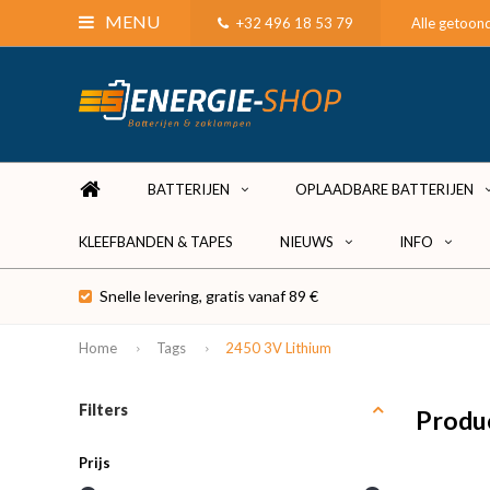
MENU
+32 496 18 53 79
Alle getoond
BATTERIJEN
OPLAADBARE BATTERIJEN
KLEEFBANDEN & TAPES
NIEUWS
INFO
Snelle levering, gratis vanaf 89 €
Home
Tags
2450 3V Lithium
Filters
Produ
Prijs