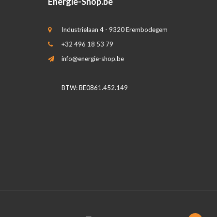
Energie-Shop.be
Industrielaan 4 - 9320 Erembodegem
+32 496 18 53 79
info@energie-shop.be
BTW: BE0861.452.149