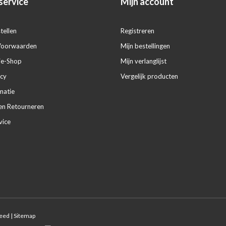
service
Mijn account
tellen
Registreren
Voorwaarden
Mijn bestellingen
ie-Shop
Mijn verlanglijst
icy
Vergelijk producten
matie
en Retourneren
vice
feed
|
Sitemap