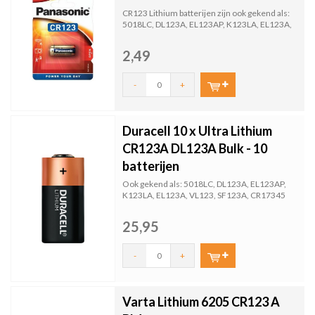
CR123 Lithium batterijen zijn ook gekend als:
5018LC, DL123A, EL123AP, K123LA, EL123A,
VL123, SF123A...
2,49
-
+
Duracell 10 x Ultra Lithium
CR123A DL123A Bulk - 10
batterijen
Ook gekend als: 5018LC, DL123A, EL123AP,
K123LA, EL123A, VL123, SF123A, CR17345
Voordelige staffelp...
25,95
-
+
Varta Lithium 6205 CR123 A