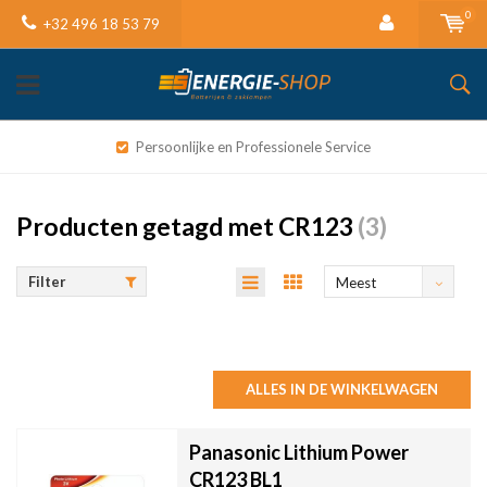
0
+32 496 18 53 79
Persoonlijke en Professionele Service
Producten getagd met CR123
(3)
Filter
Meest
bekeken
ALLES IN DE WINKELWAGEN
Panasonic Lithium Power
CR123 BL1