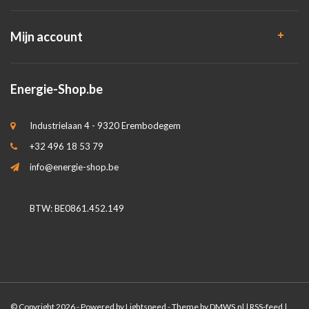
Mijn account
Energie-Shop.be
Industrielaan 4 - 9320 Erembodegem
+32 496 18 53 79
info@energie-shop.be
BTW: BE0861.452.149
© Copyright 2026 - Powered by
Lightspeed
- Theme by
DMWS.nl
|
RSS-feed
|