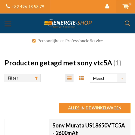
0
+32 496 18 53 79
Persoonlijke en Professionele Service
Producten getagd met sony vtc5A
(1)
Filter
Meest
bekeken
ALLES IN DE WINKELWAGEN
Sony Murata US18650VTC5A
- 2600mAh