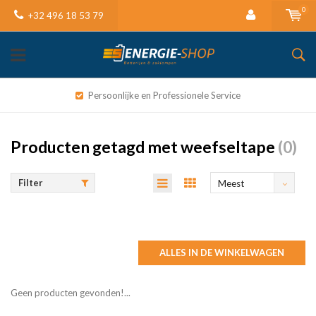
0
+32 496 18 53 79
Persoonlijke en Professionele Service
Producten getagd met weefseltape
(0)
Filter
Meest
bekeken
ALLES IN DE WINKELWAGEN
Geen producten gevonden!...