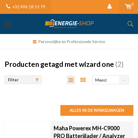
0
+32 496 18 53 79
Persoonlijke en Professionele Service
Producten getagd met wizard one
(2)
Filter
Meest
bekeken
ALLES IN DE WINKELWAGEN
Maha Powerex MH-C9000
PRO Batterijlader / Analyzer