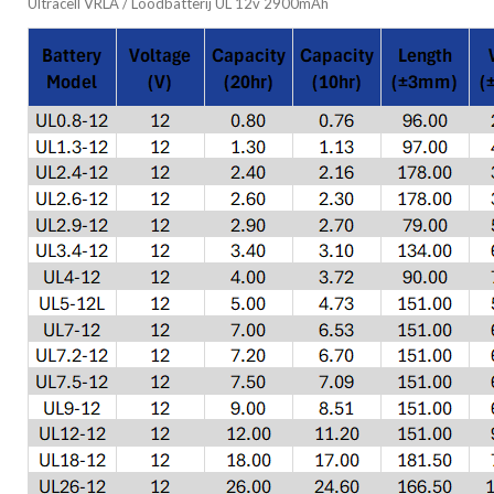
Ultracell VRLA / Loodbatterij UL 12v 2900mAh