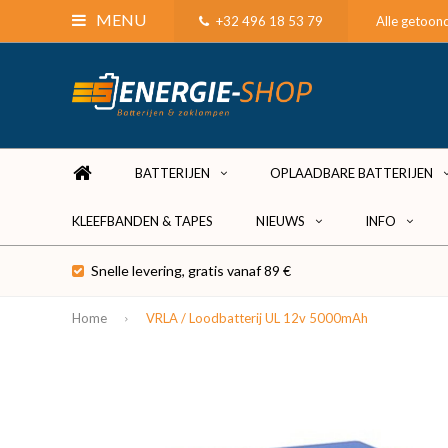
MENU
+32 496 18 53 79
Alle getoond
BATTERIJEN
OPLAADBARE BATTERIJEN
KLEEFBANDEN & TAPES
NIEUWS
INFO
Snelle levering, gratis vanaf 89 €
Home
VRLA / Loodbatterij UL 12v 5000mAh