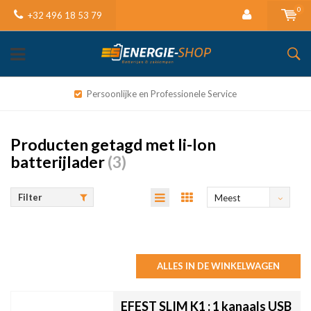
0
+32 496 18 53 79
Persoonlijke en Professionele Service
Producten getagd met li-Ion
batterijlader
(3)
Filter
Meest
bekeken
ALLES IN DE WINKELWAGEN
EFEST SLIM K1 : 1 kanaals USB