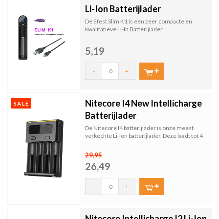
Li-Ion Batterijlader
De Efest Slim K1 is een zeer compacte en
kwalitatieve Li-In Batterijlader
5,19
-
+
Nitecore I4 New Intellicharge
SALE
Batterijlader
De Nitecore I4 batterijlader is onze meest
verkochte Li-Ion batterijlader. Deze laadt tot 4
Li-Ion ...
29,95
26,49
-
+
Nitecore Intellicharge I2 Li-Ion