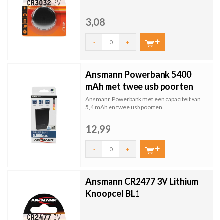
3,08
-
+
Ansmann Powerbank 5400
mAh met twee usb poorten
Ansmann Powerbank met een capaciteit van
5,4 mAh en twee usb poorten.
67 x 12 120 mm - 135 g
12,99
-
+
Ansmann CR2477 3V Lithium
Knoopcel BL1