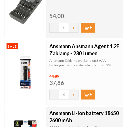
54,00
-
+
Ansmann Ansmann Agent 1.2F
SALE
Zaklamp - 230 Lumen
Ansmann Zaklamp werkend op 3 AAA
batterijen met focusbare lichtbundel . 230
Lumen
44,89
37,86
-
+
Ansmann Li-Ion battery 18650
2600 mAh