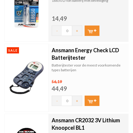
18650 Li-Ion batterij met beveiliging
14,49
-
+
Ansmann Energy Check LCD
SALE
Batterijtester
Batterijtester voor de meest voorkomende
types batterijen
56,19
44,49
-
+
Ansmann CR2032 3V Lithium
Knoopcel BL1