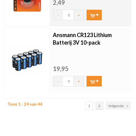
2,49
-
+
Ansmann CR123 Lithium
Batterij 3V 10-pack
19,95
-
+
Toon 1 - 24 van 44
1
2
Volgende