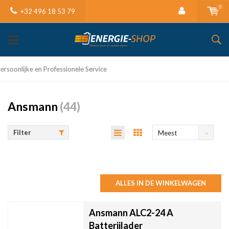
0
+32 496 18 53 79
Niet goed, Geld terug
Ansmann
(44)
Filter
Meest
bekeken
ALLES IN DE WINKELWAGEN
Ansmann ALC2-24 A
Batterijlader